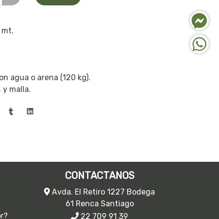
 mt.
on agua o arena (120 kg).
 y malla.
CONTACTANOS
Avda. El Retiro 1227 Bodega
61 Renca Santiago
22 709 91 39
ar?