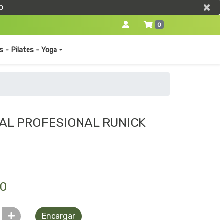
×
×
o
0
s - Pilates - Yoga
AL PROFESIONAL RUNICK
50
Encargar