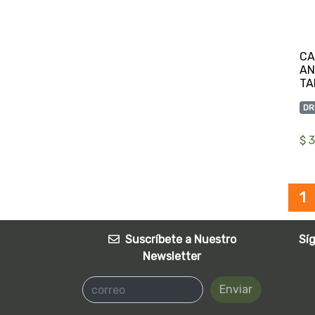
CA
AN
DR
$ 
1
Suscríbete a Nuestro
Sí
Newsletter
Enviar