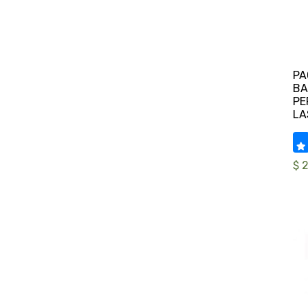
PA
BA
PE
$ 