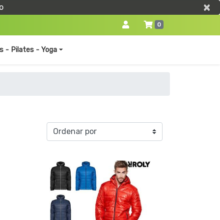
×
×
o
0
s - Pilates - Yoga