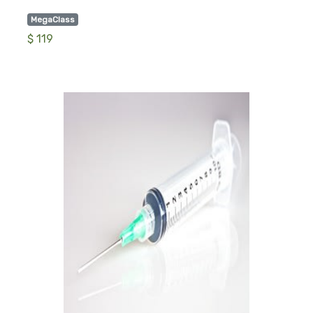
MegaClass
$ 119