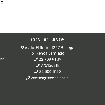
CONTACTANOS
Avda. El Retiro 1227 Bodega
61 Renca Santiago
22 709 91 39
ar?
975166318
22 306 8130
ventas@tecnoclass.cl