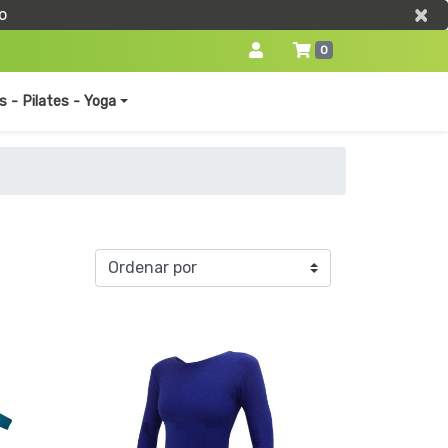
×
×
o
0
s - Pilates - Yoga