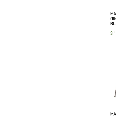
MA
GI
$ 
MA