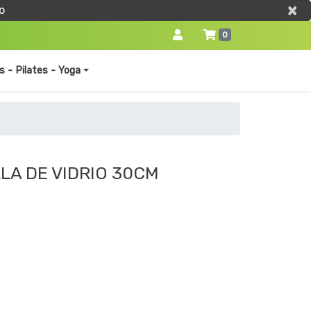
×
×
o
0
s - Pilates - Yoga
LA DE VIDRIO 30CM