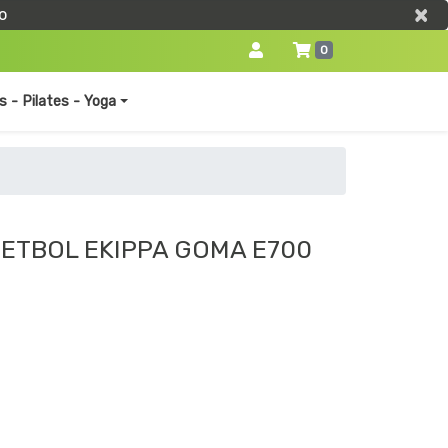
×
×
o
0
s - Pilates - Yoga
ETBOL EKIPPA GOMA E700
0