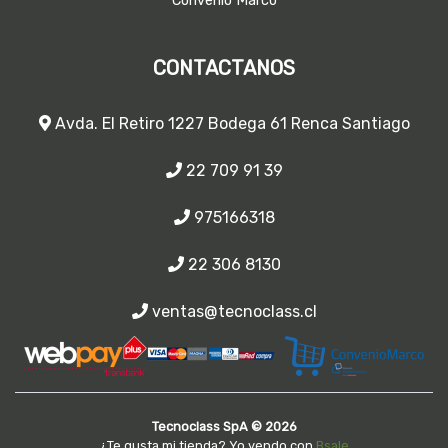
Convenio Marco
CONTACTANOS
Avda. El Retiro 1227 Bodega 61 Renca Santiago
22 709 91 39
975166318
22 306 8130
ventas@tecnoclass.cl
Tecnoclass SpA © 2026
¿Te gusta mi tienda? Yo vendo con
Bsale