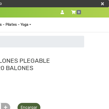
×
×
o
0
s - Pilates - Yoga
LONES PLEGABLE
20 BALONES
0
Encargar