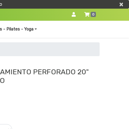
×
×
o
0
s - Pilates - Yoga
AMIENTO PERFORADO 20"
RO