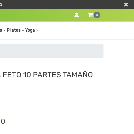
×
×
o
0
s - Pilates - Yoga
 FETO 10 PARTES TAMAÑO
90