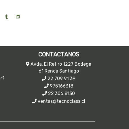
CONTACTANOS
Avda. El Retiro 1227 Bodega
61 Renca Santiago
22 709 91 39
ar?
975166318
22 306 8130
ventas@tecnoclass.cl