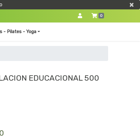
×
×
o
0
s - Pilates - Yoga
ILACION EDUCACIONAL 500
90