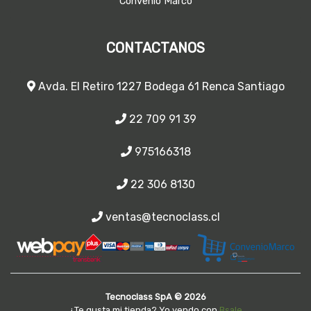
Convenio Marco
CONTACTANOS
Avda. El Retiro 1227 Bodega 61 Renca Santiago
22 709 91 39
975166318
22 306 8130
ventas@tecnoclass.cl
Tecnoclass SpA © 2026
¿Te gusta mi tienda? Yo vendo con
Bsale