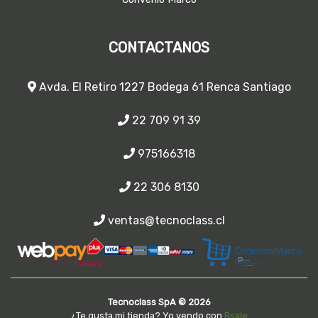
CONTACTANOS
Avda. El Retiro 1227 Bodega 61 Renca Santiago
22 709 91 39
975166318
22 306 8130
ventas@tecnoclass.cl
Tecnoclass SpA © 2026
¿Te gusta mi tienda? Yo vendo con
Bsale