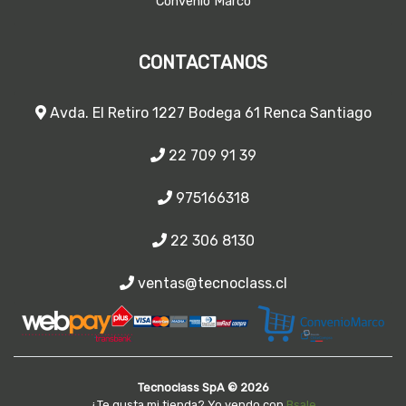
Convenio Marco
CONTACTANOS
Avda. El Retiro 1227 Bodega 61 Renca Santiago
22 709 91 39
975166318
22 306 8130
ventas@tecnoclass.cl
Tecnoclass SpA © 2026
¿Te gusta mi tienda? Yo vendo con
Bsale