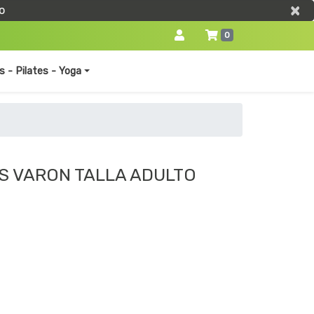
×
×
o
0
s - Pilates - Yoga
S VARON TALLA ADULTO