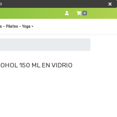
×
×
o
0
s - Pilates - Yoga
HOL 150 ML EN VIDRIO