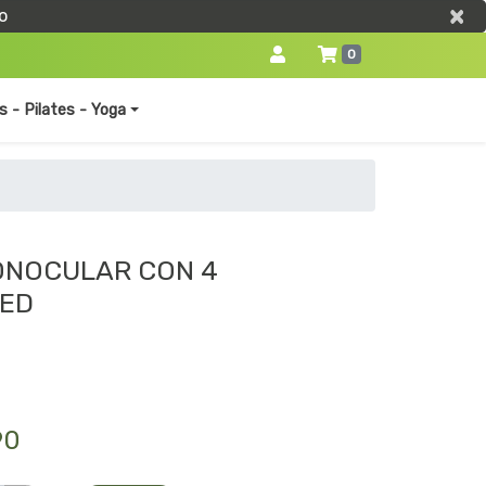
×
×
o
0
s - Pilates - Yoga
ONOCULAR CON 4
LED
90