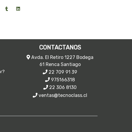
CONTACTANOS
Avda. El Retiro 1227 Bodega
61 Renca Santiago
22 709 91 39
ar?
975166318
22 306 8130
ventas@tecnoclass.cl