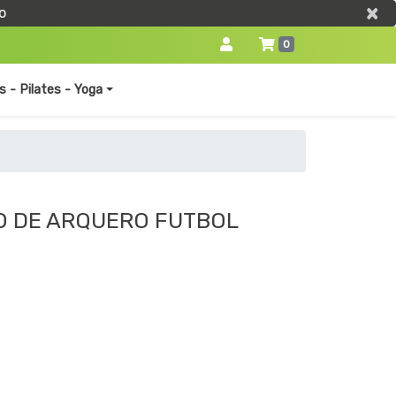
×
×
o
0
s - Pilates - Yoga
O DE ARQUERO FUTBOL
0