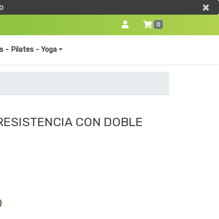
×
×
o
0
s - Pilates - Yoga
RESISTENCIA CON DOBLE
0