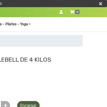
×
×
o
0
s - Pilates - Yoga
EBELL DE 4 KILOS
Encargar