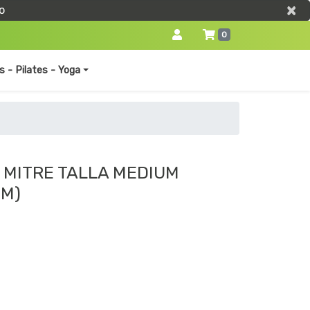
×
×
o
0
s - Pilates - Yoga
 MITRE TALLA MEDIUM
 M)