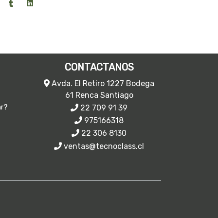
CONTACTANOS
Avda. El Retiro 1227 Bodega
61 Renca Santiago
22 709 91 39
ar?
975166318
22 306 8130
ventas@tecnoclass.cl