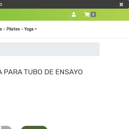
×
×
o
0
s - Pilates - Yoga
A PARA TUBO DE ENSAYO