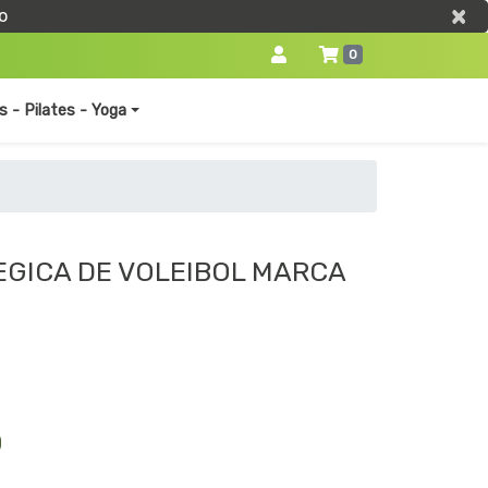
×
×
o
0
s - Pilates - Yoga
EGICA DE VOLEIBOL MARCA
0