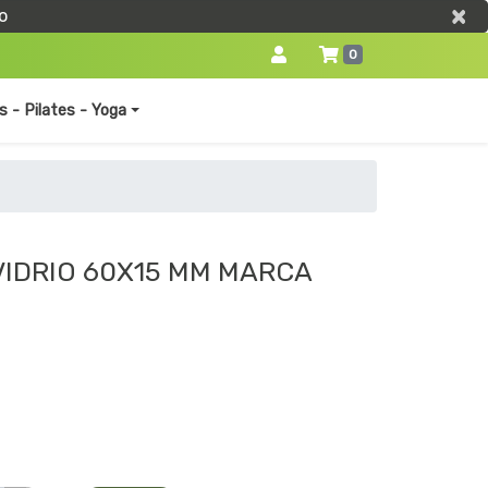
×
×
o
0
s - Pilates - Yoga
VIDRIO 60X15 MM MARCA