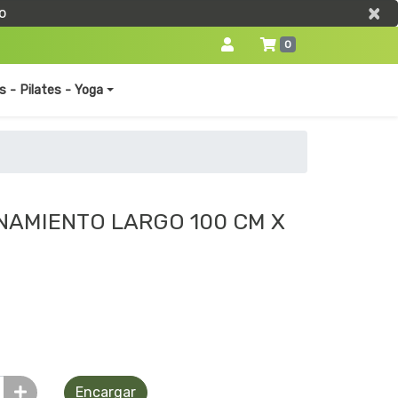
×
×
o
0
s - Pilates - Yoga
NAMIENTO LARGO 100 CM X
Encargar