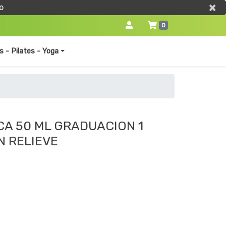
×
×
o
0
s - Pilates - Yoga
CA 50 ML GRADUACION 1
N RELIEVE