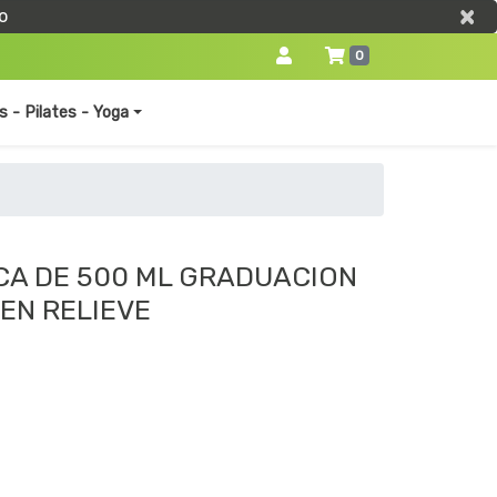
×
×
o
0
s - Pilates - Yoga
CA DE 500 ML GRADUACION
EN RELIEVE