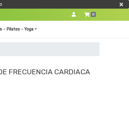
×
×
o
0
s - Pilates - Yoga
DE FRECUENCIA CARDIACA
0