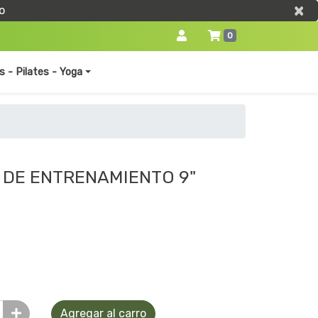
×
×
o
0
s - Pilates - Yoga
 DE ENTRENAMIENTO 9"
O
Agregar al carro