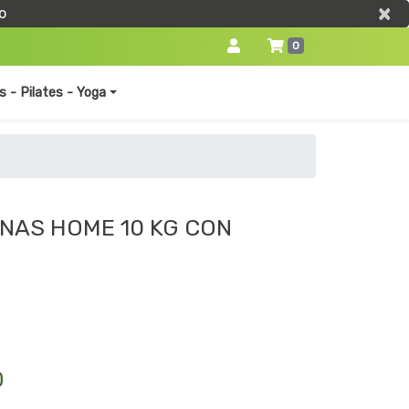
×
×
o
0
s - Pilates - Yoga
NAS HOME 10 KG CON
0