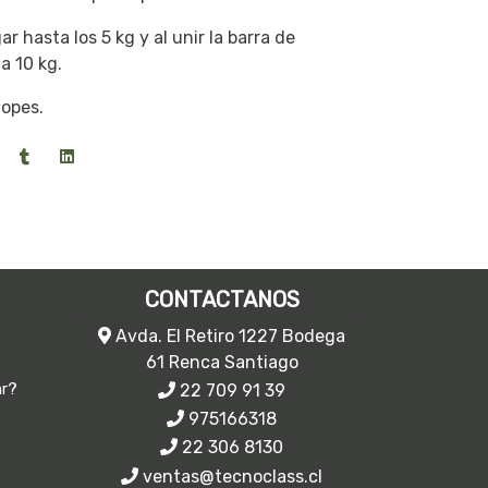
 hasta los 5 kg y al unir la barra de
a 10 kg.
topes.
CONTACTANOS
Avda. El Retiro 1227 Bodega
61 Renca Santiago
22 709 91 39
ar?
975166318
22 306 8130
ventas@tecnoclass.cl