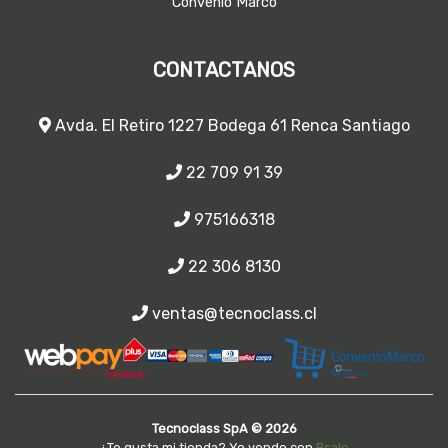
Convenio Marco
CONTACTANOS
Avda. El Retiro 1227 Bodega 61 Renca Santiago
22 709 91 39
975166318
22 306 8130
ventas@tecnoclass.cl
Tecnoclass SpA © 2026
¿Te gusta mi tienda? Yo vendo con
Bsale