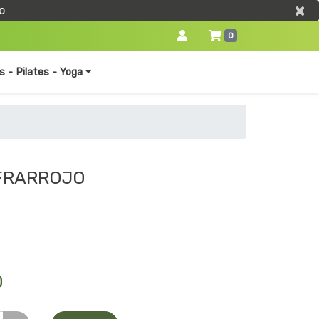
×
×
o
0
s - Pilates - Yoga
FRARROJO
0