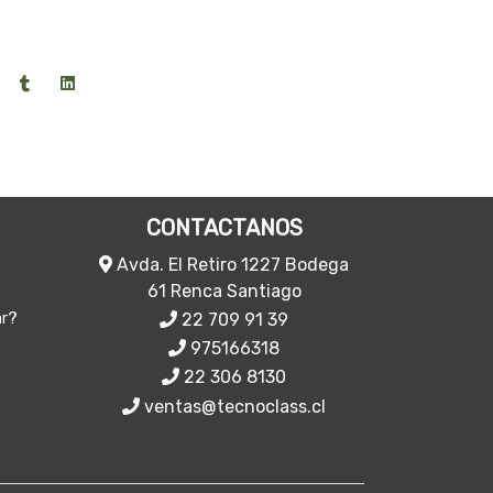
CONTACTANOS
Avda. El Retiro 1227 Bodega
61 Renca Santiago
22 709 91 39
ar?
975166318
22 306 8130
ventas@tecnoclass.cl