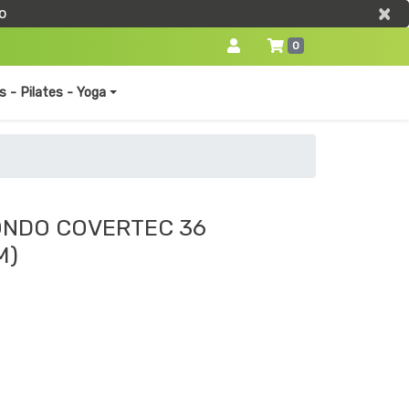
×
×
o
0
s - Pilates - Yoga
ONDO COVERTEC 36
M)
0