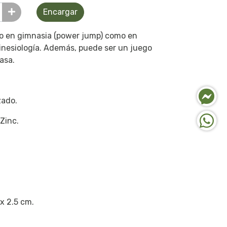
Encargar
to en gimnasia (power jump) como en
 kinesiología. Además, puede ser un juego
casa.
zado.
 Zinc.
 x 2.5 cm.