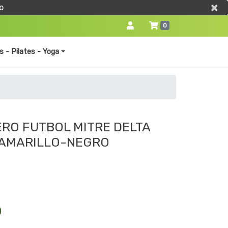
×
×
o
0
s - Pilates - Yoga
RO FUTBOL MITRE DELTA
2 AMARILLO-NEGRO
0