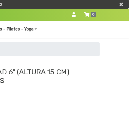
×
×
o
0
s - Pilates - Yoga
D 6" (ALTURA 15 CM)
S