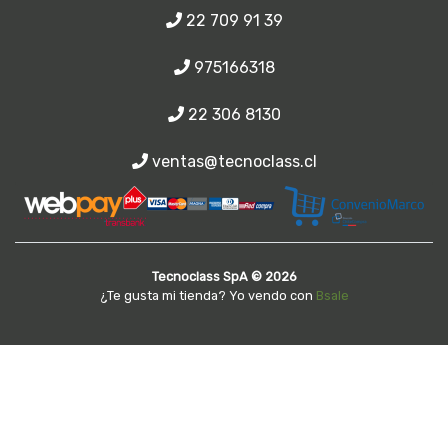
22 709 91 39
975166318
22 306 8130
ventas@tecnoclass.cl
Tecnoclass SpA © 2026
¿Te gusta mi tienda? Yo vendo con
Bsale