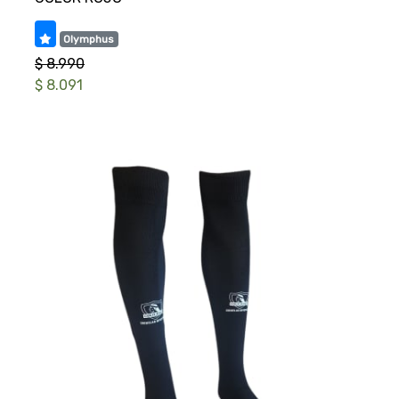
Olymphus
$ 8.990
$ 8.091