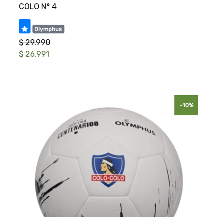
Olymphus
$ 29.990
$ 26.991
-10%