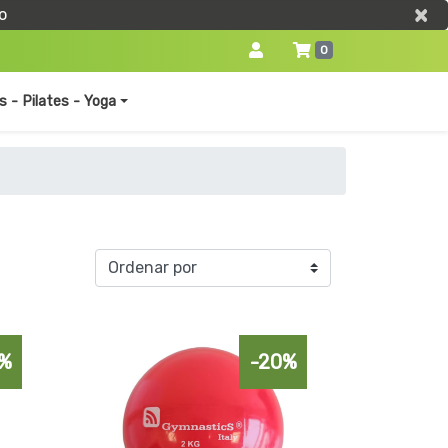
×
×
o
0
s - Pilates - Yoga
%
-20%