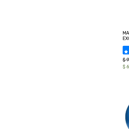
MA
$ 
$ 