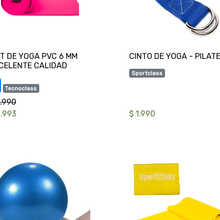
T DE YOGA PVC 6 MM
Sportclass
Tecnoclass
9.990
6.993
$ 1.990