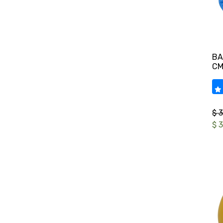
BA
$ 
$ 3