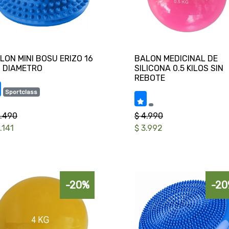
LON MINI BOSU ERIZO 16
BALON MEDICINAL DE
SILICONA 0.5 KILOS SIN
Sportclass
3.490
$ 4.990
.141
$ 3.992
-20%
-20