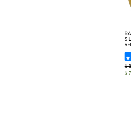
BA
SI
$ 
$ 7