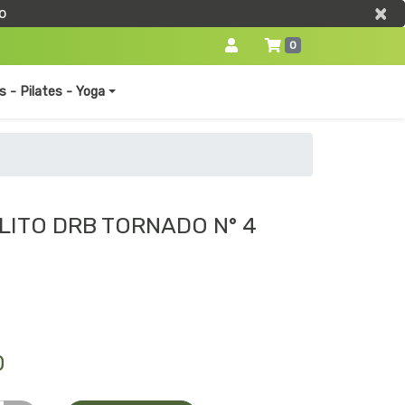
×
×
o
0
s - Pilates - Yoga
LITO DRB TORNADO N° 4
0