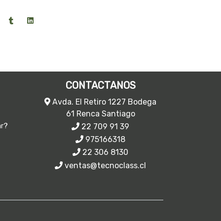
CONTACTANOS
Avda. El Retiro 1227 Bodega
61 Renca Santiago
22 709 91 39
ar?
975166318
22 306 8130
ventas@tecnoclass.cl