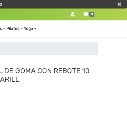
×
×
o
0
s - Pilates - Yoga
L DE GOMA CON REBOTE 10
ARILL
0