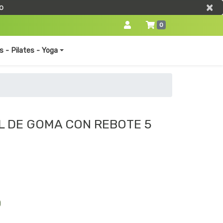
×
×
o
0
s - Pilates - Yoga
L DE GOMA CON REBOTE 5
0