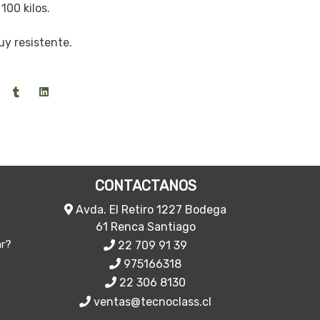
100 kilos.
uy resistente.
CONTACTANOS
Avda. El Retiro 1227 Bodega
61 Renca Santiago
22 709 91 39
ar?
975166318
22 306 8130
ventas@tecnoclass.cl