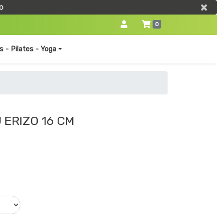
×
×
o
0
s - Pilates - Yoga
 ERIZO 16 CM