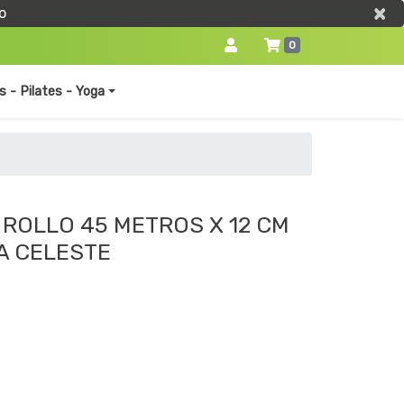
×
×
o
0
s - Pilates - Yoga
 ROLLO 45 METROS X 12 CM
A CELESTE
0