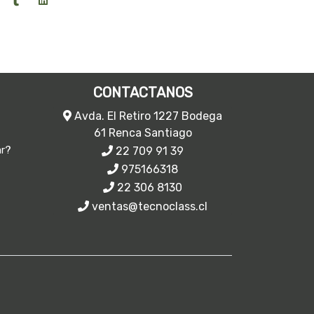
CONTACTANOS
Avda. El Retiro 1227 Bodega
61 Renca Santiago
22 709 91 39
ar?
975166318
22 306 8130
ventas@tecnoclass.cl