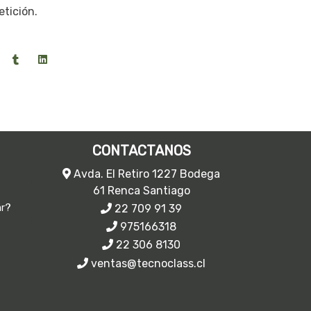
tición.
CONTACTANOS
Avda. El Retiro 1227 Bodega
61 Renca Santiago
22 709 91 39
ar?
975166318
22 306 8130
ventas@tecnoclass.cl