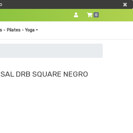
×
×
o
0
s - Pilates - Yoga
SAL DRB SQUARE NEGRO