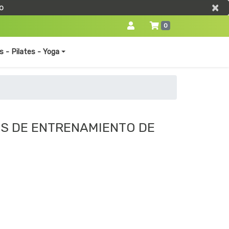
×
×
o
0
s - Pilates - Yoga
OS DE ENTRENAMIENTO DE
0