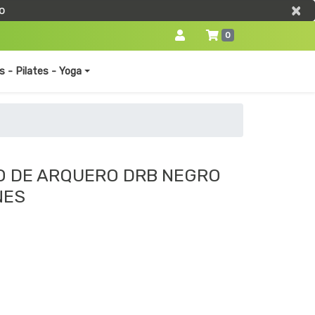
×
×
o
0
s - Pilates - Yoga
O DE ARQUERO DRB NEGRO
NES