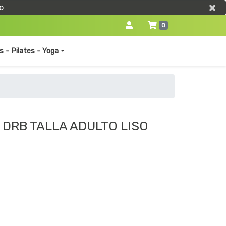
×
×
o
0
s - Pilates - Yoga
 DRB TALLA ADULTO LISO