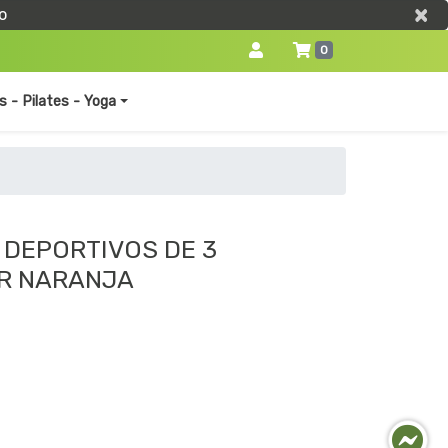
×
×
o
0
s - Pilates - Yoga
 DEPORTIVOS DE 3
R NARANJA