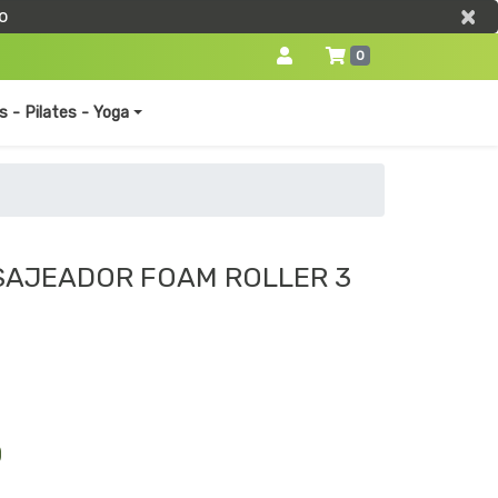
×
×
o
0
s - Pilates - Yoga
SAJEADOR FOAM ROLLER 3
0