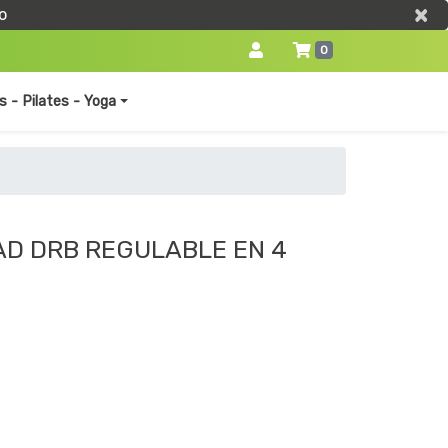
×
×
o
0
s - Pilates - Yoga
AD DRB REGULABLE EN 4